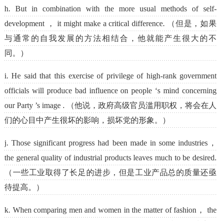
h. But in combination with the more usual methods of self-
development ， it might make a critical difference. （但是，如果
与通常的自我发展的方法相结合，他就能产生很大的不
同。）
i. He said that this exercise of privilege of high-rank government
officials will produce bad influence on people ‘s mind concerning
our Party ’s image . （他说，政府高级官员滥用职权，将会在人
们的心目中产生很坏的影响，损坏党的形象。）
j. Those significant progress had been made in some industries，
the general quality of industrial products leaves much to be desired.
（一些工业取得了长足的进步，但是工业产品总的质量还亟
待提高。）
k. When comparing men and women in the matter of fashion， the