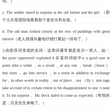
理。）
c. The soldier stared in surprise at the old farmer and the girl. （那
个士兵很震惊地看着那个老农夫和女孩。）
d. The old man looked closely at the row of puddings with great
interest（老人很感兴趣地仔细打量起一排布丁。）
3.由形容词变成的名词：这类词通常都是表示一类人，如：
the poor/ oppressed/ exploited 4.在某些词组中a. a good case in
point after a while ，as a result ，at any rate ，break（burst ）
into tears ，go into service ，in a sense in addition in exchange
for，in other words in reality，out of place，run （fly ）into rage
take account of to certain extent to his disappointment to one ‘s taste
b. To his surprise， Mr. Beck failed to come as expected.（奇怪的
是，贝克先生来晚了。）