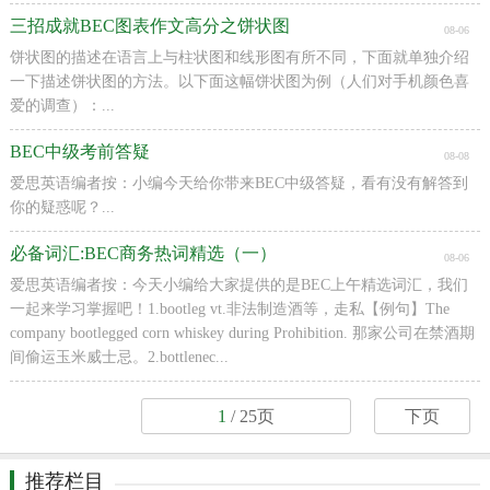
三招成就BEC图表作文高分之饼状图
08-06
饼状图的描述在语言上与柱状图和线形图有所不同，下面就单独介绍
一下描述饼状图的方法。以下面这幅饼状图为例（人们对手机颜色喜
爱的调查）：...
BEC中级考前答疑
08-08
爱思英语编者按：小编今天给你带来BEC中级答疑，看有没有解答到
你的疑惑呢？...
必备词汇:BEC商务热词精选（一）
08-06
爱思英语编者按：今天小编给大家提供的是BEC上午精选词汇，我们
一起来学习掌握吧！1.bootleg vt.非法制造酒等，走私【例句】The
company bootlegged corn whiskey during Prohibition. 那家公司在禁酒期
间偷运玉米威士忌。2.bottlenec...
1
/ 25页
下页
推荐栏目