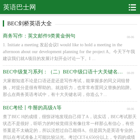
英语巴士网
BEC剑桥英语大全
商务写作：英文邮件9类黄金例句
08-06
1. Initiate a meeting 发起会议I would like to hold a meeting in the
afternoon about our development planning for the project A。今天下午我
建议我们就A项目的发展计划开会讨论一下。I ...
BEC中级复习系列：（二）BEC中级口语十大关键名词及搭配
08-09
大家都知道不论是口语还是还是写作考试，能掌握多的同义词组替
换，对提分是很有帮助的。就连听力，也常常布置同义替换的陷阱。
那么在商务英语考试中，有十大关键名词，你造么？...
BEC考经丨牛掰的高级A等
08-06
查了BEC H的成绩，很惊讶地发现自己得了A，说实话，BEC考试那天
状态不是很好，听听力的时候觉得没有像往常一样那么有信心，有些
答案是不太确定的，所以没想过自己能得A。但是因为是英语专业的，
所以在考试准备上可能比较沾光。考过CET4,650分以上，专四的成绩