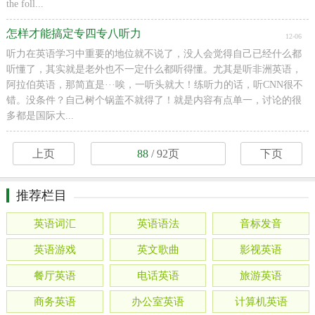
the foll...
怎样才能搞定专四专八听力
12-06
听力在英语学习中重要的地位就不说了，没人会觉得自己已经什么都
听懂了，其实就是老外也不一定什么都听得懂。尤其是听非洲英语，
阿拉伯英语，那简直是···唉，一听头就大！练听力的话，听CNN很不
错。没条件？自己树个锅盖不就得了！就是内容有点单一，讨论的很
多都是国际大...
上页
88
/ 92页
下页
推荐栏目
英语词汇
英语语法
音标发音
英语游戏
英文歌曲
影视英语
餐厅英语
电话英语
旅游英语
商务英语
办公室英语
计算机英语