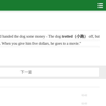
 and handed the dog some money - The dog
trotted（小跑）
off, but
t. When you give him five dollars, he goes to a movie."
下一篇
02-02
02-03