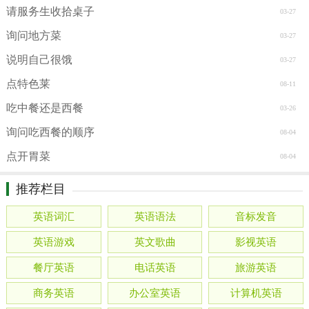
请服务生收拾桌子
03-27
询问地方菜
03-27
说明自己很饿
03-27
点特色莱
08-11
吃中餐还是西餐
03-26
询问吃西餐的顺序
08-04
点开胃菜
08-04
推荐栏目
英语词汇
英语语法
音标发音
英语游戏
英文歌曲
影视英语
餐厅英语
电话英语
旅游英语
商务英语
办公室英语
计算机英语