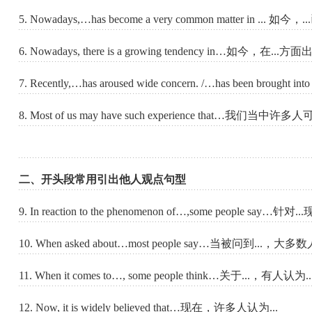
5. Nowadays,…has become a very common matter in ..
6. Nowadays, there is a growing tendency in…如今，
7. Recently,…has aroused wide concern. /…has been 
8. Most of us may have such experience that…我们当
二、开头段常用引出他人观点句型
9. In reaction to the phenomenon of…,some people say…针
10. When asked about…most people say…当被问到...，大多
11. When it comes to…, some people think…关于...，有人认为..
12. Now, it is widely believed that…现在，许多人认为...