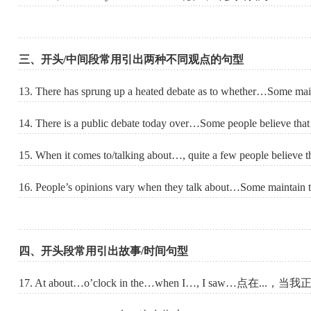
三、开头/中间段常用引出两种不同观点的句型
13. There has sprung up a heated debate as to wheth
14. There is a public debate today over…Some peop
15. When it comes to/talking about…, quite a few pe
16. People’s opinions vary when they talk about…So
四、开头段常用引出故事
/
时间句型
17. At about…o’clock in the…when I…, I saw…点在...，