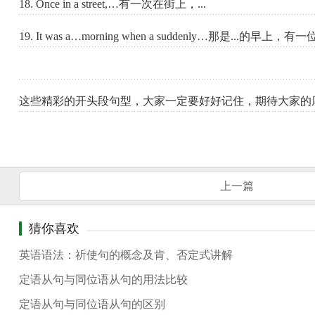
18. Once in a street,…有一次在街上，...
19. It was a…morning when a suddenly…那是...的早上，有一位
这些精彩的开头段句型，大家一定要好好记住，期待大家的
上一篇
猜你喜欢
英语语法：祈使句的概念及肯、否定式讲解
定语从句与同位语从句的用法比较
定语从句与同位语从句的区别