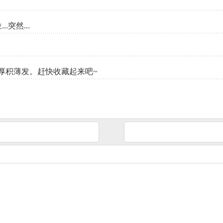
...突然...
厚积薄发。赶快收藏起来吧~